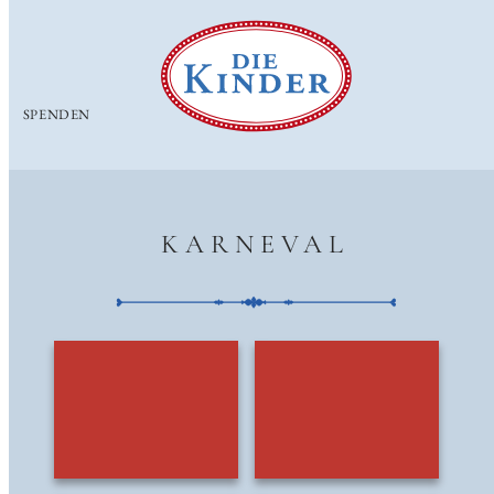
Zum
Inhalt
springen
SPENDEN
KARNEVAL