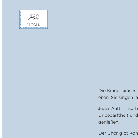
home
news
auftritte
filme
galerie
historie
kontakt
Die Kinder präsenti
eben. Sie singen l
Jeder Auftritt soll
Unbedarftheit und 
genießen.
Der Chor gibt Konz