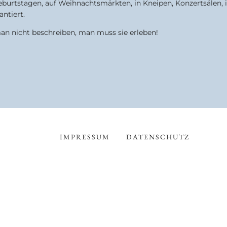
burtstagen, auf Weihnachtsmärkten, in Kneipen, Konzertsälen, i
antiert.
an nicht beschreiben, man muss sie erleben!
IMPRESSUM
DATENSCHUTZ